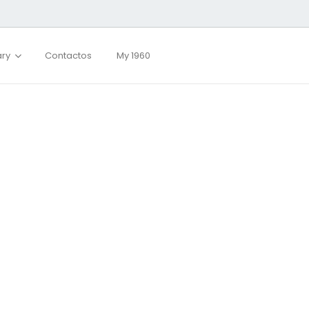
ary
Contactos
My 1960