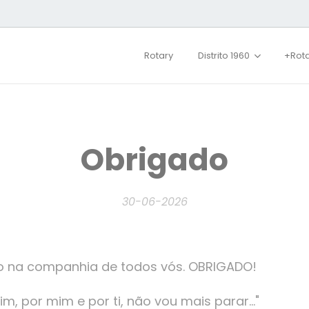
Rotary
Distrito 1960
+Rot
Obrigado
30-06-2026
co na companhia de todos vós. OBRIGADO!
im, por mim e por ti, não vou mais parar..."