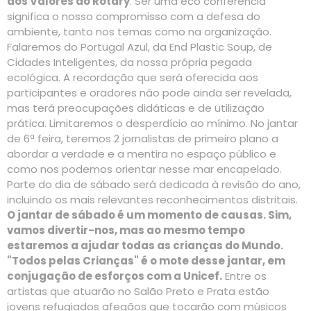
dos Valores do Rotary
. Ser uma eco conferência
significa o nosso compromisso com a defesa do
ambiente, tanto nos temas como na organização.
Falaremos do Portugal Azul, da End Plastic Soup, de
Cidades Inteligentes, da nossa própria pegada
ecológica. A recordação que será oferecida aos
participantes e oradores não pode ainda ser revelada,
mas terá preocupações didáticas e de utilização
prática. Limitaremos o desperdício ao mínimo. No jantar
de 6ª feira, teremos 2 jornalistas de primeiro plano a
abordar a verdade e a mentira no espaço público e
como nos podemos orientar nesse mar encapelado.
Parte do dia de sábado será dedicada à revisão do ano,
incluindo os mais relevantes reconhecimentos distritais.
O jantar de sábado é um momento de causas. Sim,
vamos divertir-nos, mas ao mesmo tempo
estaremos a ajudar todas as crianças do Mundo.
"Todos pelas Crianças" é o mote desse jantar, em
conjugação de esforços com a Unicef.
Entre os
artistas que atuarão no Salão Preto e Prata estão
jovens refugiados afegãos que tocarão com músicos