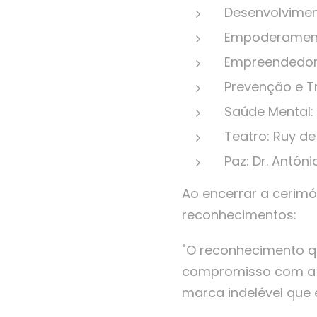
Desenvolviment
Empoderamento
Empreendedoris
Prevenção e T
Saúde Mental: 
Teatro: Ruy d
Paz: Dr. Antóni
Ao encerrar a cerimó
reconhecimentos:
"O reconhecimento q
compromisso com a e
marca indelével que