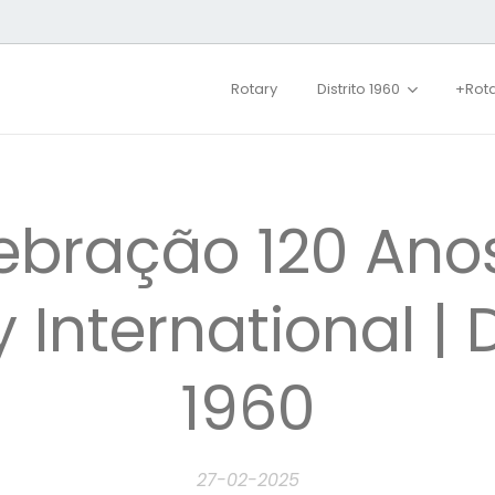
Rotary
Distrito 1960
+Rot
ebração 120 Ano
 International | D
1960
27-02-2025