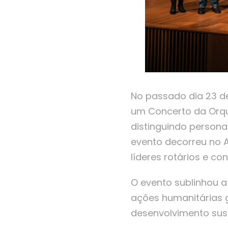
No passado dia 23 de 
um Concerto da Orqu
distinguindo person
evento decorreu no A
líderes rotários e co
O evento sublinhou a
ações humanitárias 
desenvolvimento sust