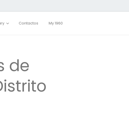
ary
Contactos
My 1960
s de
istrito