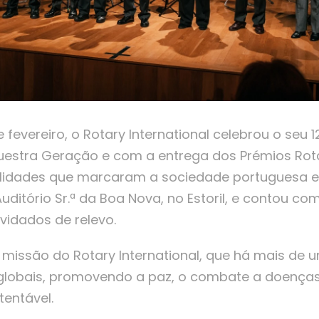
fevereiro, o Rotary International celebrou o seu 1
estra Geração e com a entrega dos Prémios Rot
alidades que marcaram a sociedade portuguesa e
uditório Sr.ª da Boa Nova, no Estoril, e contou c
nvidados de relevo.
 missão do Rotary International, que há mais de 
globais, promovendo a paz, o combate a doenças
entável.