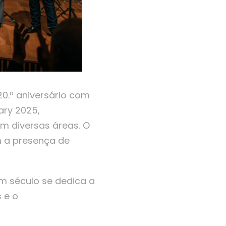
20.º aniversário com
ary 2025,
m diversas áreas. O
om a presença de
um século se dedica a
 e o