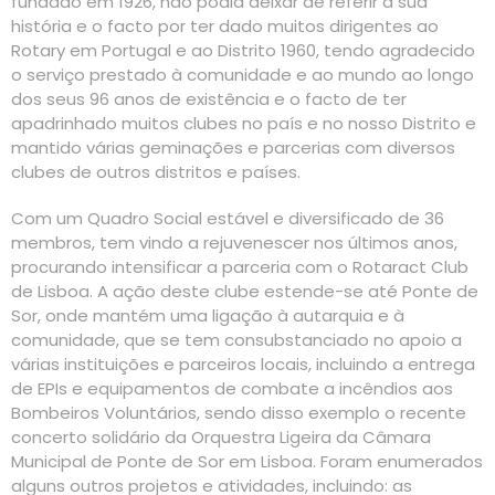
fundado em 1926, não podia deixar de referir a sua
história e o facto por ter dado muitos dirigentes ao
Rotary em Portugal e ao Distrito 1960, tendo agradecido
o serviço prestado à comunidade e ao mundo ao longo
dos seus 96 anos de existência e o facto de ter
apadrinhado muitos clubes no país e no nosso Distrito e
mantido várias geminações e parcerias com diversos
clubes de outros distritos e países.
Com um Quadro Social estável e diversificado de 36
membros, tem vindo a rejuvenescer nos últimos anos,
procurando intensificar a parceria com o Rotaract Club
de Lisboa. A ação deste clube estende-se até Ponte de
Sor, onde mantém uma ligação à autarquia e à
comunidade, que se tem consubstanciado no apoio a
várias instituições e parceiros locais, incluindo a entrega
de EPIs e equipamentos de combate a incêndios aos
Bombeiros Voluntários, sendo disso exemplo o recente
concerto solidário da Orquestra Ligeira da Câmara
Municipal de Ponte de Sor em Lisboa. Foram enumerados
alguns outros projetos e atividades, incluindo: as