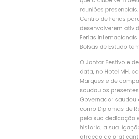
que o clube vem des
reuniões presenciais.
Centro de Ferias par
desenvolverem ativid
Ferias Internacionai
Bolsas de Estudo tem
O Jantar Festivo e 
data, no Hotel MH, 
Marques e de companh
saudou os presentes
Governador saudou o
como Diplomas de Re
pela sua dedicação e
historia, a sua liga
atracão de praticant