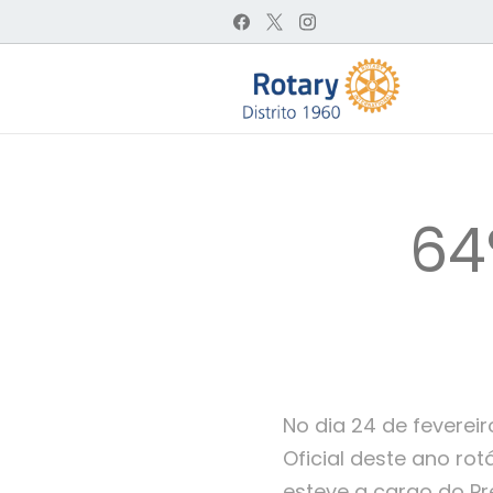
64
No dia 24 de fevereir
Oficial deste ano rot
esteve a cargo do P