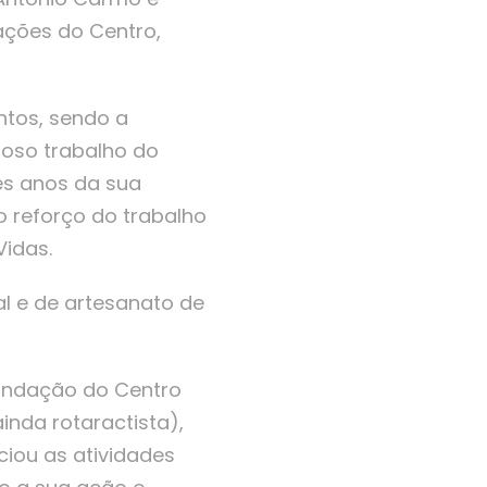
lações do Centro,
ntos, sendo a
ioso trabalho do
ês anos da sua
o reforço do trabalho
Vidas.
al e de artesanato de
fundação do Centro
nda rotaractista),
ciou as atividades