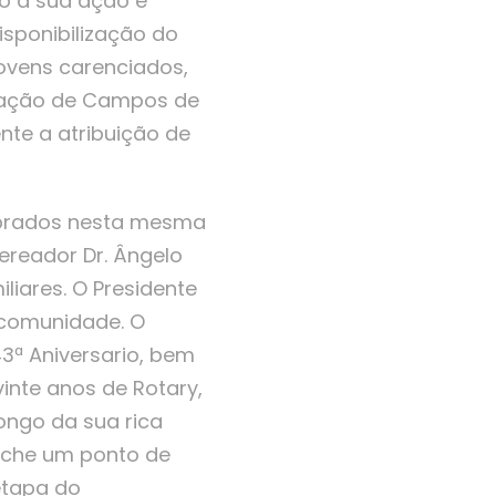
o a sua ação e
isponibilização do
jovens carenciados,
ização de Campos de
nte a atribuição de
lebrados nesta mesma
ereador Dr. Ângelo
liares. O Presidente
 comunidade. O
3ª Aniversario, bem
nte anos de Rotary,
ongo da sua rica
niche um ponto de
etapa do