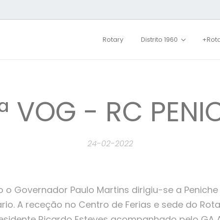
Rotary
Distrito 1960
+Rot
ª VOG - RC PENI
24-02-2022
o o Governador Paulo Martins dirigiu-se a Peniche 
ário. A receção no Centro de Ferias e sede do Rot
residente Ricardo Esteves acompanhado pelo GA 