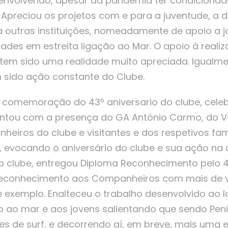
envolvendo, apesar da pandemia ter condicionad
 Apreciou os projetos com e para a juventude, a d
a outras instituições, nomeadamente de apoio a 
ades em estreita ligação ao Mar. O apoio à real
s tem sido uma realidade muito apreciada. Igualme
 sido ação constante do Clube.
de comemoração do 43º aniversario do clube, ce
contou com a presença do GA António Carmo, do V
eiros do clube e visitantes e dos respetivos fami
, evocando o aniversário do clube e sua ação na
 clube, entregou Diploma Reconhecimento pelo 4
conhecimento aos Companheiros com mais de vi
 exemplo. Enalteceu o trabalho desenvolvido ao l
ção ao mar e aos jovens salientando que sendo Pe
es de surf, e decorrendo aí, em breve, mais uma 