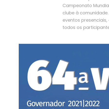
Campeonato Mundial 
clube à comunidade.
eventos presenciais,
todos os participante