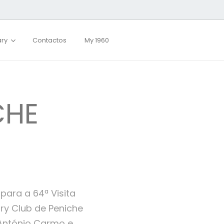
ary
Contactos
My 1960
CHE
para a 64ª Visita
ary Club de Peniche
António Carmo e