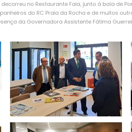
e decorreu no Restaurante Faia, junto à baía de P
nheiros do RC Praia da Rocha e de muitos outro
sença da Governadora Assistente Fátima Guerrei