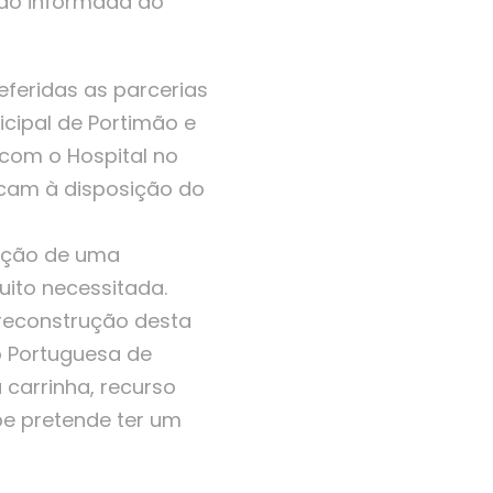
ção informada do
eferidas as parcerias
cipal de Portimão e
com o Hospital no
ficam à disposição do
rução de uma
ito necessitada.
 reconstrução desta
o Portuguesa de
carrinha, recurso
be pretende ter um