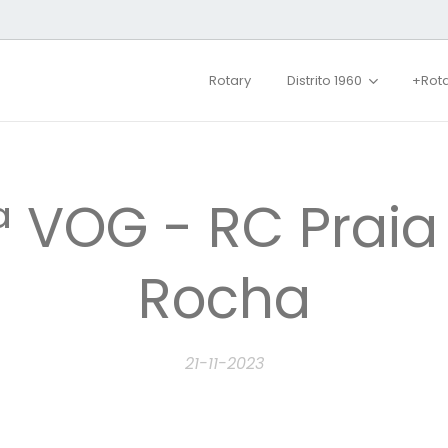
Rotary
Distrito 1960
+Rot
ª VOG - RC Praia
Rocha
21-11-2023