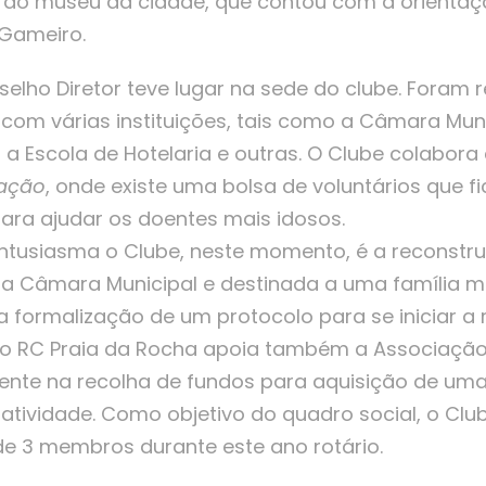
a ao museu da cidade, que contou com a orienta
é Gameiro.
elho Diretor teve lugar na sede do clube. Foram r
om várias instituições, tais como a Câmara Muni
 a Escola de Hotelaria e outras. O Clube c
olabora 
ração
, onde existe uma bolsa de voluntários que 
para ajudar os doentes mais idosos.
entusiasma o Clube, neste momento, é a reconst
a Câmara Municipal e destinada a uma família mu
 formalização de um protocolo para se iniciar a
, o RC Praia da Rocha apoia também a Associaçã
te na recolha de fundos para aquisição de uma 
 atividade. Como objetivo do quadro social, o Clu
de 3 membros durante este ano rotário.