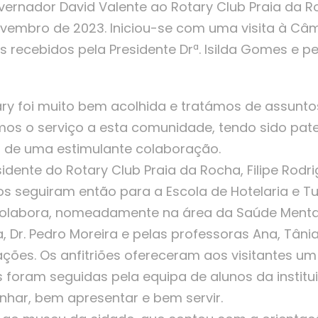
Governador David Valente ao Rotary Club Praia da R
vembro de 2023. Iniciou-se com uma visita à Câ
 recebidos pela Presidente Drª. Isilda Gomes e pel
ry foi muito bem acolhida e tratámos de assunto
mos o serviço a esta comunidade, tendo sido paten
, de uma estimulante colaboração.
idente do Rotary Club Praia da Rocha, Filipe Rodri
s seguiram então para a Escola de Hotelaria e T
colabora, nomeadamente na área da Saúde Menta
a, Dr. Pedro Moreira e pelas professoras Ana, Tân
ções. Os anfitriões ofereceram aos visitantes u
 foram seguidas pela equipa de alunos da institui
nhar, bem apresentar e bem servir.