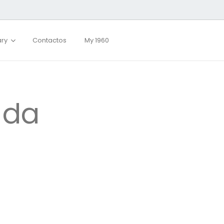
ary
Contactos
My 1960
 da