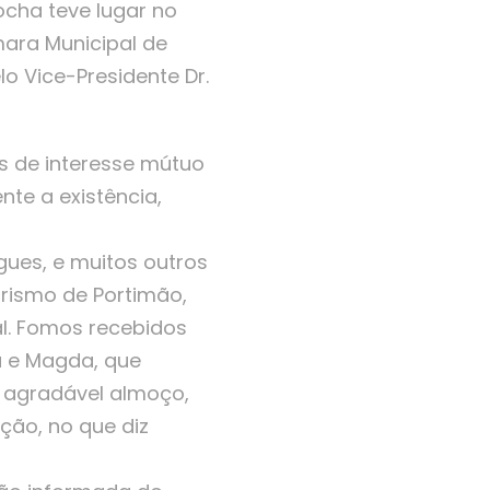
ocha teve lugar no
mara Municipal de
o Vice-Presidente Dr.
s de interesse mútuo
te a existência,
gues, e muitos outros
urismo de Portimão,
l. Fomos recebidos
ia e Magda, que
m agradável almoço,
ção, no que diz