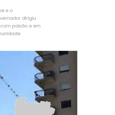
be e o
ernador dirigiu
 com paixão e em
munidade.