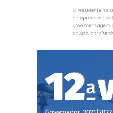
O Presidente na s
compromisso dete
uma mensagem de
equipa, aprofund