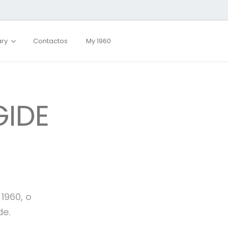
ary
Contactos
My 1960
GIDE
1960, o
de.