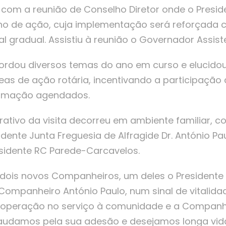
e com a reunião de Conselho Diretor onde o Preside
no de ação, cuja implementação será reforçada 
al gradual. Assistiu à reunião o Governador Assist
rdou diversos temas do ano em curso e elucidou
eas de ação rotária, incentivando a participação
ormação agendados.
ativo da visita decorreu em ambiente familiar, c
dente Junta Freguesia de Alfragide Dr. António Pau
esidente RC Parede-Carcavelos.
dois novos Companheiros, um deles o Presidente
Companheiro António Paulo, num sinal de vitalida
operação no serviço à comunidade e a Companhe
audamos pela sua adesão e desejamos longa vida 