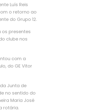
nte Luís Reis
com o retorno ao
ente do Grupo 12.
 os presentes
 do clube nos
ontou com a
lo, do GE Vitor
 da Junta de
de no sentido do
ira Maria José
rotária.