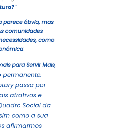
tu
ro?"
va parece óbvia, mas
 As comunidades
s necessidades, como
económica
.
,
ais para Servir Mais
io permanente.
otary passa por
is atrativos e
Quadro Social da
assim como a sua
os afirmarmos