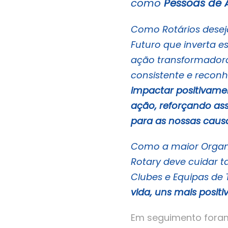
como
Pessoas de 
Como Rotários desej
Futuro que inverta e
ação transformadora
consistente e recon
impactar positivame
ação, reforçando ass
para as nossas caus
Como a maior Organ
Rotary deve cuidar t
Clubes e Equipas de 
vida, uns mais posit
Em seguimento foram