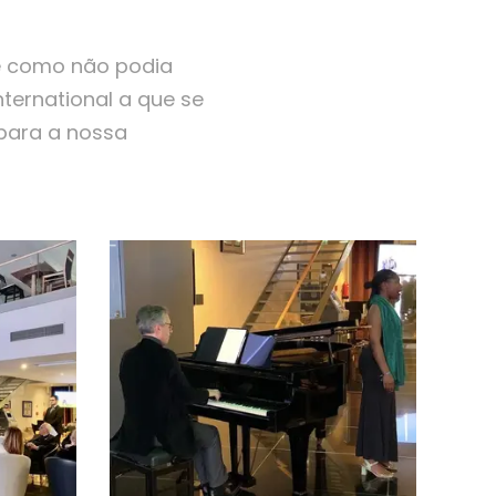
e como não podia
ternational a que se
 para a nossa