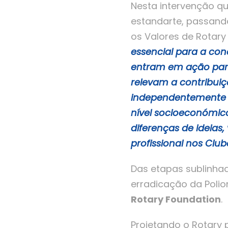
Nesta intervenção qu
estandarte, passando 
os Valores de Rotar
essencial para a co
entram em ação para
relevam a contribui
independentemente da
nível socioeconómico
diferenças de ideia
profissional nos Club
Das etapas sublinha
erradicação da Polio
Rotary Foundation
.
Projetando o Rotary