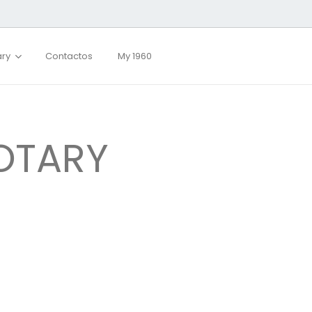
ary
Contactos
My 1960
ROTARY