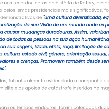
e nos recordou notas da história de Rotary, desd
pelos lemas presidenciais mais significativos, fo
y demonstrativos de
"
uma cultura diversificada, equ
ncretização da sua Visão de um mundo onde as 
 causar mudanças duradouras. Assim, valorizam
ção de todas as pessoas na sua ação humanitária
 sua origem, idade, etnia, raça, limitação de cap
, cultura, estado civil, género, orientação sexua
s, valores e crenças. Promovem também desde sem
es"
.
das, foi naturalmente evidenciada a campanha d
mielite e os apoios de catástrofe inseridos na m
 para os tempos vindouros, foram colocadas duas