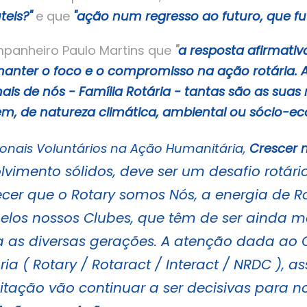
teis?"
e que
"ação num regresso ao futuro, que fu
panheiro Paulo Martins que
"
a resposta afirmati
manter o foco e o compromisso na ação rotária.
is de nós - Família Rotária - tantas são as sua
em, de natureza climática, ambiental ou sócio-
ionais Voluntários na Ação Humanitária,
Crescer m
olvimento sólidos, deve ser um desafio rotár
cer que o Rotary somos Nós, a energia de R
los nossos Clubes, que têm de ser ainda ma
a as diversas gerações. A atenção dada ao 
ria ( Rotary / Rotaract / Interact / NRDC ), 
tação vão continuar a ser decisivas para n