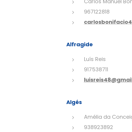
Carlos Manuel Bo
967122818
carlosbonifaci
Alfragide
Luís Reis
917538711
luisreis48@gmai
Algés
Amélia da Concei
938923892