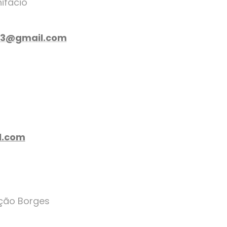
nifácio
o43@gmail.com
l.com
ção Borges