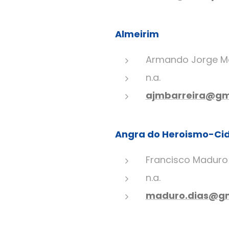
Almeirim
Armando Jorge Ma
n.a.
ajmbarreira@gm
Angra do Heroismo-Ci
Francisco Maduro
n.a.
maduro.dias@gm