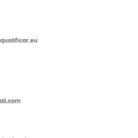
ualificar.eu
ail.com