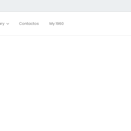
ary
Contactos
My 1960