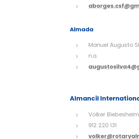
aborges.csf@gm
Almada
Manuel Augusto Si
n.a.
augustosilva4@
Almancil Internation
Volker Biebeshei
912 220 131
volker@rotaryal