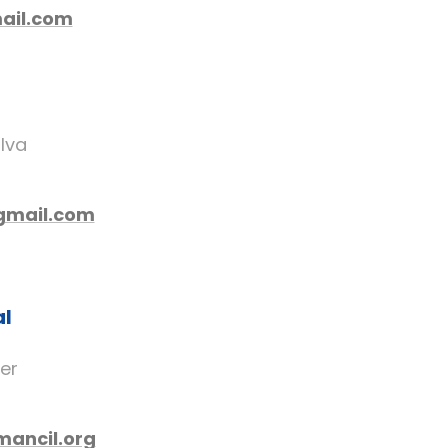
ail.com
lva
gmail.com
al
mer
mancil.org