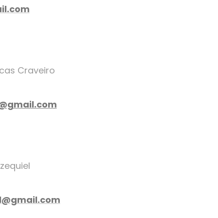
il.com
ucas Craveiro
o@gmail.com
zequiel
el@gmail.com