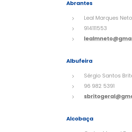
Abrante
s
Leal Marques Net
914111553
lealmneto@gmai
Albufeira
Sérgio Santos Bri
96 982 5391
sbritogeral@gma
Alcobaça