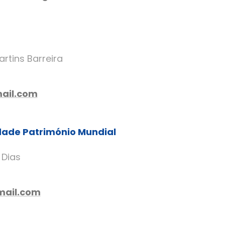
rtins Barreira
ail.com
dade Património Mundial
 Dias
ail.com