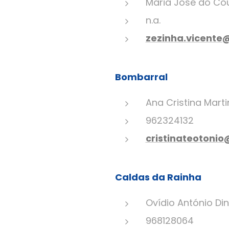
Maria José do Co
n.a.
zezinha.vicente
Bombarral
Ana Cristina Mart
962324132
cristinateotoni
Caldas da Rainha
Ovídio António Di
968128064