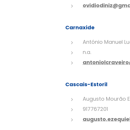
ovidiodiniz@gma
Carnaxide
António Manuel L
n.a.
antoniolcraveir
Cascais-Estoril
Augusto Mourão E
917767201
augusto.ezequi