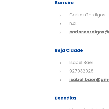
Barreiro
Carlos Gardigos
n.a.
carloscardigos@q
Beja Cidade
Isabel Baer
927032028
isabel.baer@gm
Benedita