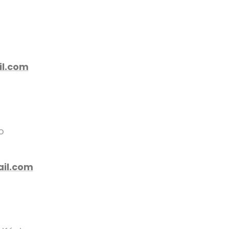
o
l.com
to
il.com