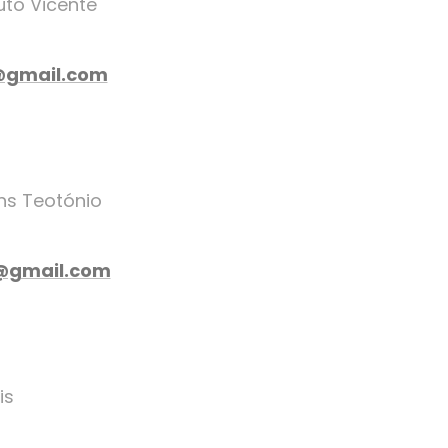
uto Vicente
@gmail.com
ins Teotónio
o@gmail.com
nis