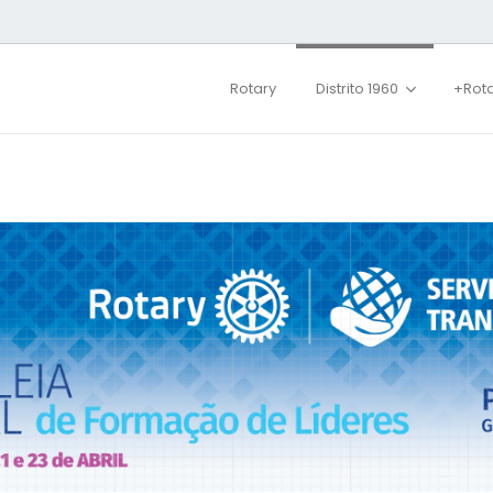
Rotary
Distrito 1960
+Rot