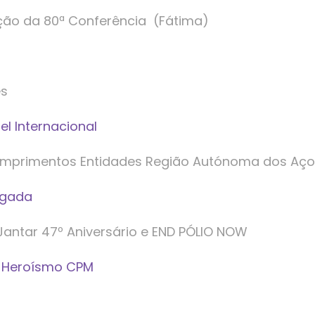
ção da 80ª Conferência (Fátima)
es
l Internacional
umprimentos Entidades Região Autónoma dos Aço
lgada
Jantar 47º Aniversário e END PÓLIO NOW
o Heroísmo CPM