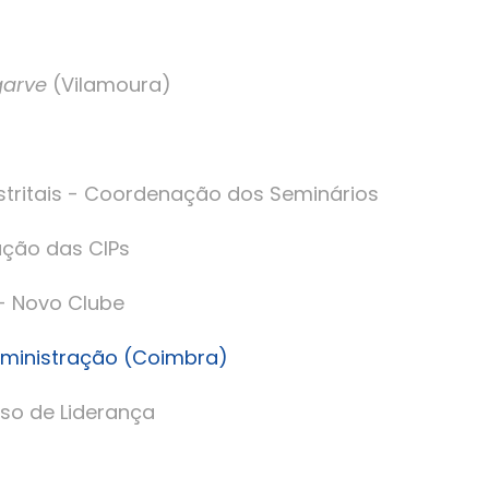
garve
(Vilamoura)
istritais - Coordenação dos Seminários
ação das CIPs
 - Novo Clube
dministração (Coimbra)
rso de Liderança