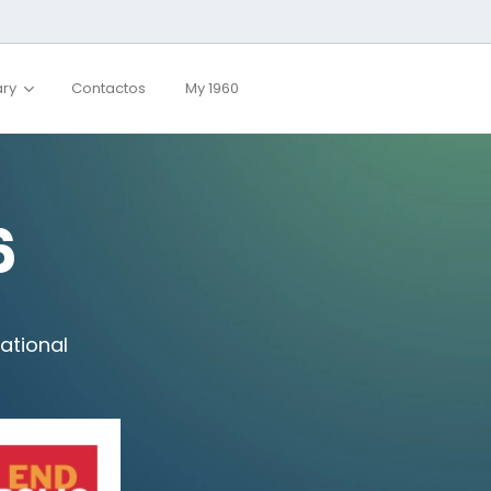
ary
Contactos
My 1960
6
national