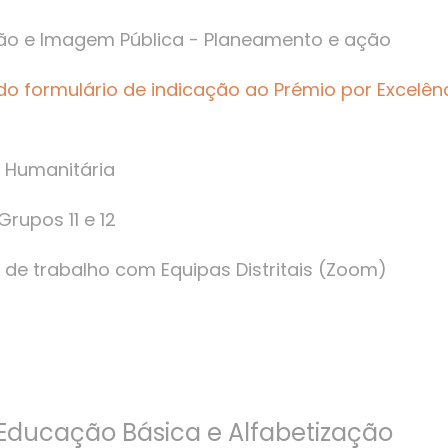
ão e Imagem Pública - Planeamento e ação
 do form
ulário de indicação ao Prémio por Excelênc
a Humanitária
Grupos 11 e 12
es de trabalho com Equipas Distritais (Zoom)
 Educação Básica e Alfabetização