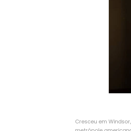
Cresceu em Windsor,
metrópole americana 