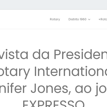
Rotary
Distrito 1960
+Rot
vista da Preside
otary Internationa
nifer Jones, ao jo
EXPRESSO