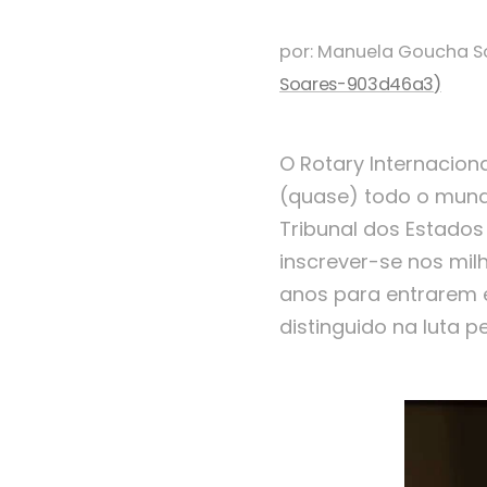
por: Manuela Goucha So
Soares-903d46a3)
O Rotary Internacio
(quase) todo o mundo
Tribunal dos Estados
inscrever-se nos mil
anos para entrarem 
distinguido na luta p