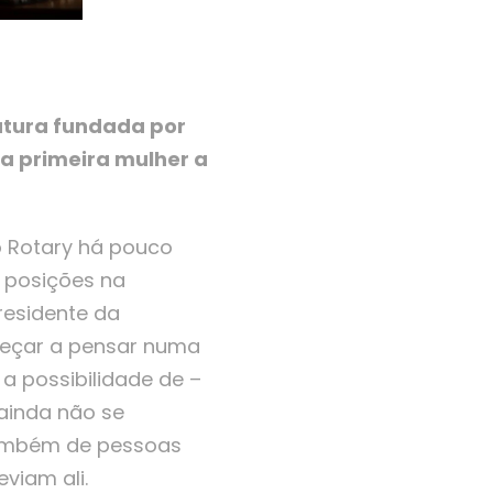
rutura fundada por
 a primeira mulher a
no Rotary há pouco
 posições na
residente da
meçar a pensar numa
a possibilidade de –
 ainda não se
 também de pessoas
viam ali.