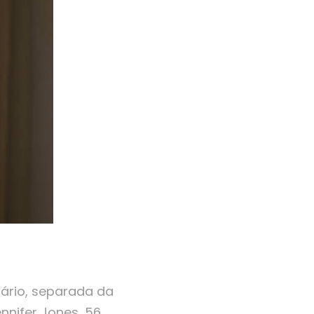
ário, separada da
nnifer Jones, 56