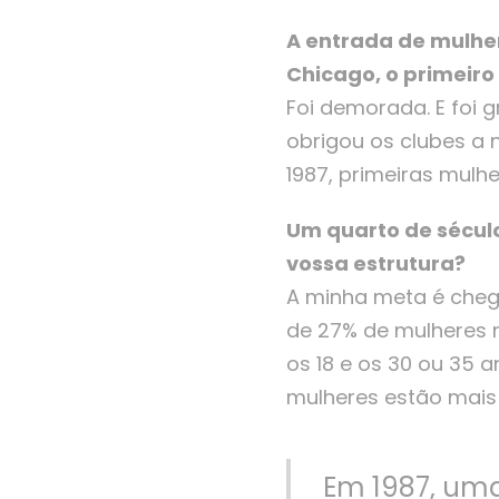
A entrada de mulher
Chicago, o primeiro c
Foi demorada. E foi 
obrigou os clubes a
1987, primeiras mulh
Um quarto de século
vossa estrutura?
A minha meta é chega
de 27% de mulheres n
os 18 e os 30 ou 35 
mulheres estão mais 
Em 1987, uma