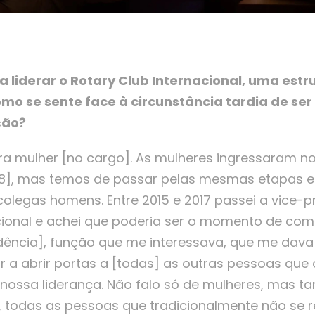
 a liderar o Rotary Club Internacional, uma est
o se sente face à circunstância tardia de ser
ção?
meira mulher [no cargo]. As mulheres ingressaram 
88], mas temos de passar pelas mesmas etapas e
olegas homens. Entre 2015 e 2017 passei a vice-p
cional e achei que poderia ser o momento de co
dência], função que me interessava, que me dava 
 a abrir portas a [todas] as outras pessoas que
 nossa liderança. Não falo só de mulheres, mas
 todas as pessoas que tradicionalmente não se re