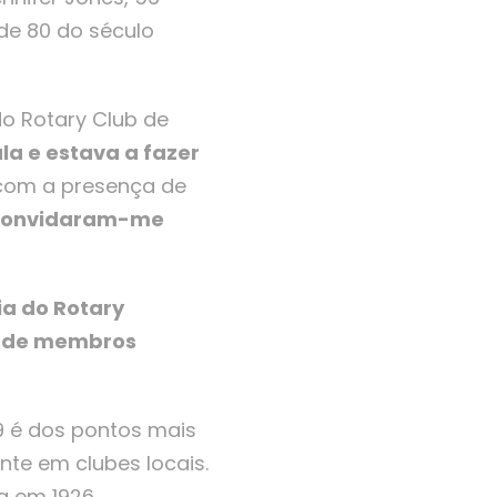
 de 80 do século
do Rotary Club de
la e estava a fazer
 com a presença de
convidaram-me
ia do Rotary
es de membros
9 é dos pontos mais
nte em clubes locais.
a em 1926.