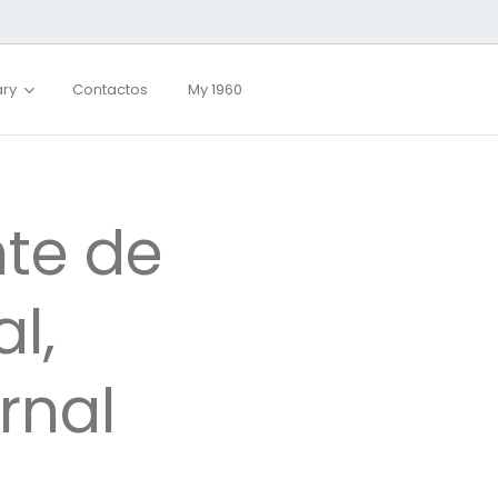
ary
Contactos
My 1960
nte de
l,
rnal