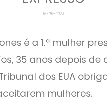
16-05-2023
Jones é a 1.ª mulher pre
ios, 35 anos depois de 
ribunal dos EUA obriga
aceitarem mulheres.