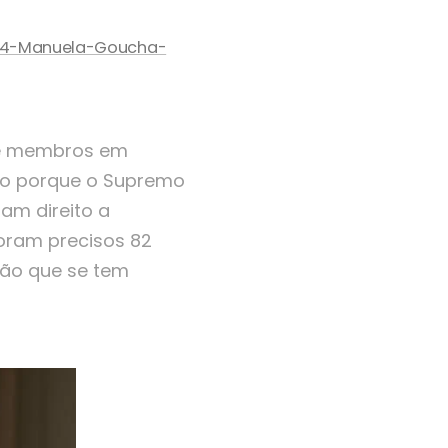
5-04-Manuela-Goucha-
 de membros em
ção porque o Supremo
am direito a
oram precisos 82
ção que se tem