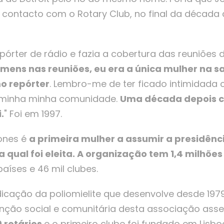
o contacto com o Rotary Club, no final da década
órter de rádio e fazia a cobertura das reuniões 
mens nas reuniões, eu era a única mulher na sa
o repórter
. Lembro-me de ter ficado intimidada
a minha minha comunidade.
Uma década depois 
.
" Foi em 1997.
ones é
a primeira mulher a assumir a presidênc
 a qual foi eleita. A organização tem 1,4 milhõ
aíses e 46 mil clubes.
dicação da poliomielite que desenvolve desde 197
enção social e comunitária desta associação asse
 rotários
e o primeiro clube foi fundado em Lisbo