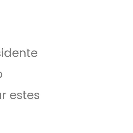
sidente
o
r estes