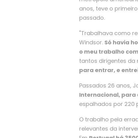
anos, teve o primeir
passado.
"Trabalhava como rep
Windsor.
Só havia ho
o meu trabalho com
tantos dirigentes d
para entrar, e entrei
Passados 26 anos, J
Internacional, para
espalhados por 220 p
O trabalho pela erra
relevantes da interv
Em
Portugal há 3500